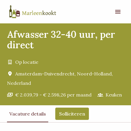
Overslaan
naar
Homepagina
content
Afwasser 32-40 uur, per
direct
Op locatie
Amsterdam-Duivendrecht
,
Noord-Holland
,
Nederland
€ 2.039,79 - € 2.598,26 per maand
Keuken
Vacature details
Solliciteren